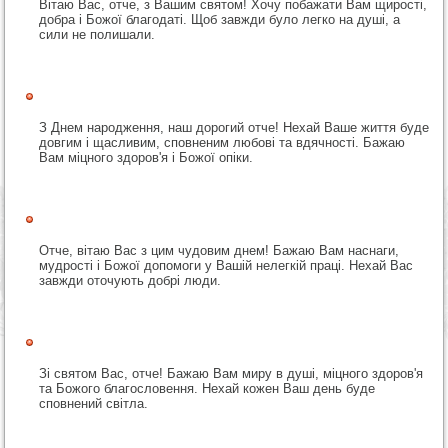
Вітаю Вас, отче, з Вашим святом! Хочу побажати Вам щирості,
добра і Божої благодаті. Щоб завжди було легко на душі, а
сили не полишали.
З Днем народження, наш дорогий отче! Нехай Ваше життя буде
довгим і щасливим, сповненим любові та вдячності. Бажаю
Вам міцного здоров'я і Божої опіки.
Отче, вітаю Вас з цим чудовим днем! Бажаю Вам наснаги,
мудрості і Божої допомоги у Вашій нелегкій праці. Нехай Вас
завжди оточують добрі люди.
Зі святом Вас, отче! Бажаю Вам миру в душі, міцного здоров'я
та Божого благословення. Нехай кожен Ваш день буде
сповнений світла.