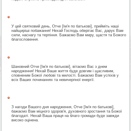
У цей святковий день, Отче [Ім'я по батькові], прийміть наші
найщиріші побажання! Нехай Господь оберігає Вас, дарує Вам
сили, наснагу та терпіння. Бажаємо Вам миру, щастя та Божого
благословення.
Шановний Отче [Ім'я по батькові], вітаємо Вас з днем
народження! Нехай Ваше життя буде довгим і щасливим,
сповненим Божої любові та милості. Бажаємо Вам успіхів у
всіх Ваших починаннях та невичерпної енергії.
З нагоди Вашого дня народження, Отче [Ім'я по батькові],
бажаємо Вам міцного здоров'я, духовного зростання та Божої
благодаті. Нехай Ваша праця на благо громади буде завжди
високо оцінена.