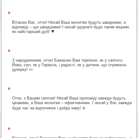
Вітаємо Вас, отче! Нехай Ваші молитви будуть швидкими, а
відповіді – ще швидшими! І нехай здоров'я буде таким міцним,
як найстаріший дуб! 🌳
З народженням, отче! Бажаємо Вам терпіння, як у святого
Йова, сил, як у Геракла, і радості, як у дитини, що отримала
цукерку! 🍬
Отче, з Вашим святом! Нехай Ваші проповіді завжди будуть
цікавими, а Ваші молитви – ефективними. І нехай у Вас завжди
буде час на відпочинок і добру каву! ☕