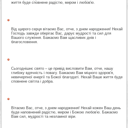
життя буде сповнене радістю, миром і любов'ю.
Від щирого серця вітаємо Вас, отче, з днем народження! Нехай
Господь завжди оберігає Вас, дарує мудрості та сил для
Вашого служіння. Бажаємо Вам щасливих днів і
благословення.
Сьогоднішнє свято – це привід висловити Вам, отче, нашу
глибоку вдячність і повагу. Бажаємо Вам міцного здоров'я,
невичерпної енергії та Божої благодаті. Нехай Ваше життя буде
сповнене світла і добра.
Вітаємо Вас, отче, з днем народження! Нехай кожен Ваш день
буде наповнений радістю, миром і Божою любов'ю. Бажаємо
Вам сил, мудрості та незламної віри.