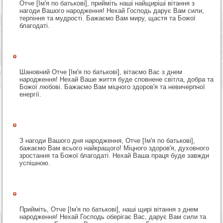
Отче [Ім'я по батькові], прийміть наші найщиріші вітання з
нагоди Вашого народження! Нехай Господь дарує Вам сили,
терпіння та мудрості. Бажаємо Вам миру, щастя та Божої
благодаті.
Шановний Отче [Ім'я по батькові], вітаємо Вас з днем
народження! Нехай Ваше життя буде сповнене світла, добра та
Божої любові. Бажаємо Вам міцного здоров'я та невичерпної
енергії.
З нагоди Вашого дня народження, Отче [Ім'я по батькові],
бажаємо Вам всього найкращого! Міцного здоров'я, духовного
зростання та Божої благодаті. Нехай Ваша праця буде завжди
успішною.
Прийміть, Отче [Ім'я по батькові], наші щирі вітання з днем
народження! Нехай Господь оберігає Вас, дарує Вам сили та