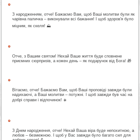
З народженням, отче! Бажаємо Вам, щоб Ваші молитви були як
чарівна паличка – виконували всі бажання! І щоб здоров'я було
міцним, як скеля! ⛰️
Отче, з Вашим святом! Нехай Ваше життя буде сповнене
приємних сюрпризів, а кожен день – як подарунок від Бога! 🎁
Вітаємо, отче! Бажаємо Вам, щоб Ваші проповіді завжди були
надихаючі, а Ваші молитви – потужні. І щоб завжди був час на
добрі справи і відпочинок! ☀️
З Днем народження, отче! Нехай Ваша віра буде непохитною, а
любов – безмежною. І щоб у Вас завжди було багато сил для
добрих справ! 💪