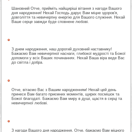
Шановний Отче, прийміть найщиріші вітання з нагоди Вашого
дня народження! Нехай Господь дарує Вам міцне здоров'я,
довголіття та невичерпну енергію для Вашого служіння. Нехай
Ваше серце завжди буде сповнене любові.
З днем народження, наш дорогий духовний наставнику!
Бажаємо Вам невичерпної наснаги, глибокої мудрості та Божої
допомоги у всіх Ваших починаннях. Нехай Ваша віра веде Вас
до світла і добра.
Отче, вітаємо Вас з Вашим народженням! Нехай цей день
принесе Вам багато приємних моментів, щирих посмішок та
Божої благодаті. Бажаємо Вам миру в душі, щастя в серці та
невичерпної любові.
З нагоди Вашого дня народження, Отче, бажаємо Вам міцного