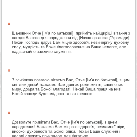
Шановний Отче [Ім'я по батькові], прийміть найщиріші вітання з
нагоди Вашого дня народження від [Назва організації/громади]!
Нехай Господь дарує Вам міцне здоров'я, невичерпну духовну
силу, мудрість та Боже благословення на Ваше нелегке, але
надзвичайно важливе служіння.
З глибокою повагою вітаємо Вас, Отче [Ім'я по батькові], з цим
світлим днем! Бажаємо Вам довгих років життя, сповнених
миру, добра та Божої благодаті. Нехай Ваша праця на ниві
Божій завжди буде плідною та натхненною.
Дозвольте привітати Вас, Отче [Ім'я по батькові], з днем
народження! Бажаємо Вам міцного здоров'я, незламної віри,
високої духовності та Божої опіки. Нехай Ваше служіння і
надалі служить прикладом для багатьох.