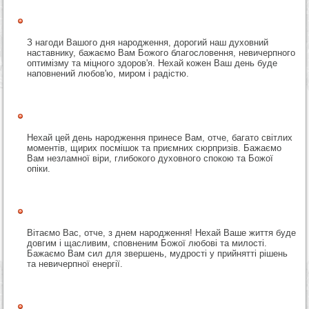
З нагоди Вашого дня народження, дорогий наш духовний
наставнику, бажаємо Вам Божого благословення, невичерпного
оптимізму та міцного здоров'я. Нехай кожен Ваш день буде
наповнений любов'ю, миром і радістю.
Нехай цей день народження принесе Вам, отче, багато світлих
моментів, щирих посмішок та приємних сюрпризів. Бажаємо
Вам незламної віри, глибокого духовного спокою та Божої
опіки.
Вітаємо Вас, отче, з днем народження! Нехай Ваше життя буде
довгим і щасливим, сповненим Божої любові та милості.
Бажаємо Вам сил для звершень, мудрості у прийнятті рішень
та невичерпної енергії.