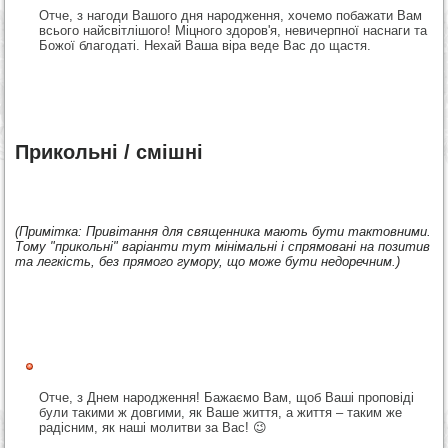
Отче, з нагоди Вашого дня народження, хочемо побажати Вам
всього найсвітлішого! Міцного здоров'я, невичерпної наснаги та
Божої благодаті. Нехай Ваша віра веде Вас до щастя.
Прикольні / смішні
(Примітка: Привітання для священника мають бути тактовними.
Тому "прикольні" варіанти тут мінімальні і спрямовані на позитив
та легкість, без прямого гумору, що може бути недоречним.)
Отче, з Днем народження! Бажаємо Вам, щоб Ваші проповіді
були такими ж довгими, як Ваше життя, а життя – таким же
радісним, як наші молитви за Вас! 😉