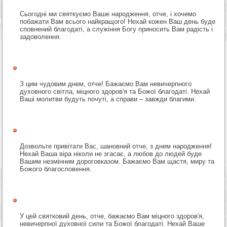
Сьогодні ми святкуємо Ваше народження, отче, і хочемо
побажати Вам всього найкращого! Нехай кожен Ваш день буде
сповнений благодаті, а служіння Богу приносить Вам радість і
задоволення.
З цим чудовим днем, отче! Бажаємо Вам невичерпного
духовного світла, міцного здоров'я та Божої благодаті. Нехай
Ваші молитви будуть почуті, а справи – завжди благими.
Дозвольте привітати Вас, шановний отче, з днем народження!
Нехай Ваша віра ніколи не згасає, а любов до людей буде
Вашим незмінним дороговказом. Бажаємо Вам щастя, миру та
Божого благословення.
У цей святковий день, отче, бажаємо Вам міцного здоров'я,
невичерпної духовної сили та Божої благодаті. Нехай Ваше