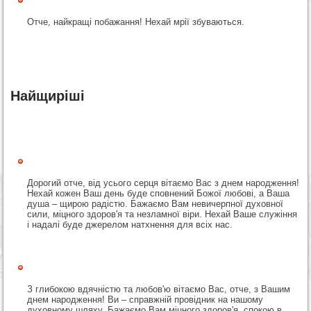
Отче, найкращі побажання! Нехай мрії збуваються.
Найщиріші
Дорогий отче, від усього серця вітаємо Вас з днем народження!
Нехай кожен Ваш день буде сповнений Божої любові, а Ваша
душа – щирою радістю. Бажаємо Вам невичерпної духовної
сили, міцного здоров'я та незламної віри. Нехай Ваше служіння
і надалі буде джерелом натхнення для всіх нас.
З глибокою вдячністю та любов'ю вітаємо Вас, отче, з Вашим
днем народження! Ви – справжній провідник на нашому
духовному шляху. Бажаємо Вам міцного здоров'я, спокою в