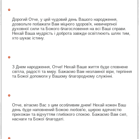
Дорогий Отче, у цей чудовий день Вашого народження,
дозвольте побажати Вам міцного здоров'я, невичерпної
духовної сили та Божого благословення на всі Ваші справи.
Нехай Ваша мудрість і доброта завжди освітлюють шлях тим,
хто шукає істину.
З Днем народження, Отче! Нехай Ваше життя буде сповнене
світла, радості та миру. Бажаємо Вам незламної віри, терпіння
та Божої допомоги у Вашому благородному служінні.
Отче, вітаємо Вас з цим особливим днем! Нехай кожен Ваш
день буде наповнений Божою любов'ю, щирою вдячністю
прихожан та відчуттям глибокого спокою. Бажаємо Вам сил,
наснаги та Божої благодаті.