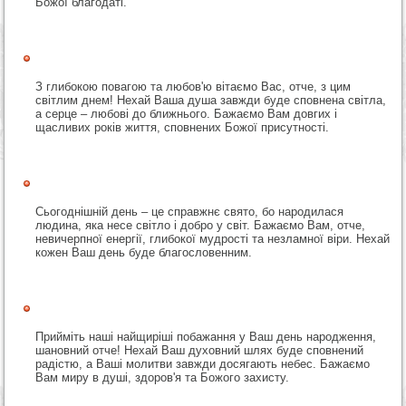
Божої благодаті.
З глибокою повагою та любов'ю вітаємо Вас, отче, з цим
світлим днем! Нехай Ваша душа завжди буде сповнена світла,
а серце – любові до ближнього. Бажаємо Вам довгих і
щасливих років життя, сповнених Божої присутності.
Сьогоднішній день – це справжнє свято, бо народилася
людина, яка несе світло і добро у світ. Бажаємо Вам, отче,
невичерпної енергії, глибокої мудрості та незламної віри. Нехай
кожен Ваш день буде благословенним.
Прийміть наші найщиріші побажання у Ваш день народження,
шановний отче! Нехай Ваш духовний шлях буде сповнений
радістю, а Ваші молитви завжди досягають небес. Бажаємо
Вам миру в душі, здоров'я та Божого захисту.