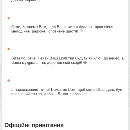
Отче, бажаємо Вам, щоб Ваше життя було як гарна пісня –
мелодійне, радісне і сповнене щастя! 🎶
Вітаємо, отче! Нехай Ваші молитви будуть як ключ до небес, а
Ваша мудрість – як дорогоцінний скарб! 💎
З народженням, отче! Бажаємо Вам, щоб кожен Ваш день був
сповнений світла, добра і Божої любові! ✨
Офіційні привітання