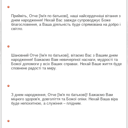
Прийміть, Отче [Ім'я по батькові], наші найсердечніші вітання з
днем народження! Нехай Вас завжди супроводжує Боже
благословення, а Ваша діяльність буде спрямована на добро і
світло.
Шановний Отче [Ім'я по батькові], вітаємо Вас з Вашим днем
народження! Бажаємо Вам невичерпної наснаги, мудрості та
Божої допомоги у всіх Ваших справах. Нехай Ваше життя буде
сповнене радості та миру.
З днем народження, Отче [Ім'я по батькові]! Бажаємо Вам
міцного здоров'я, довголіття та Божої опіки. Нехай Ваша віра
буде непохитною, а служіння – плідним.