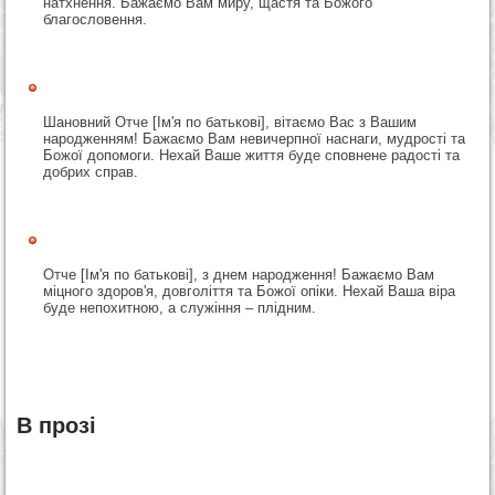
натхнення. Бажаємо Вам миру, щастя та Божого
благословення.
Шановний Отче [Ім'я по батькові], вітаємо Вас з Вашим
народженням! Бажаємо Вам невичерпної наснаги, мудрості та
Божої допомоги. Нехай Ваше життя буде сповнене радості та
добрих справ.
Отче [Ім'я по батькові], з днем народження! Бажаємо Вам
міцного здоров'я, довголіття та Божої опіки. Нехай Ваша віра
буде непохитною, а служіння – плідним.
В прозі