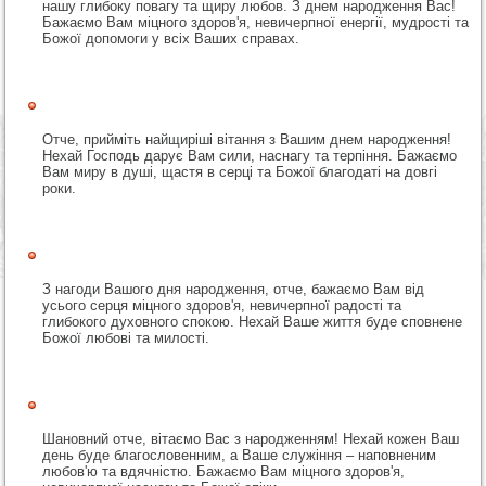
нашу глибоку повагу та щиру любов. З днем народження Вас!
Бажаємо Вам міцного здоров'я, невичерпної енергії, мудрості та
Божої допомоги у всіх Ваших справах.
Отче, прийміть найщиріші вітання з Вашим днем народження!
Нехай Господь дарує Вам сили, наснагу та терпіння. Бажаємо
Вам миру в душі, щастя в серці та Божої благодаті на довгі
роки.
З нагоди Вашого дня народження, отче, бажаємо Вам від
усього серця міцного здоров'я, невичерпної радості та
глибокого духовного спокою. Нехай Ваше життя буде сповнене
Божої любові та милості.
Шановний отче, вітаємо Вас з народженням! Нехай кожен Ваш
день буде благословенним, а Ваше служіння – наповненим
любов'ю та вдячністю. Бажаємо Вам міцного здоров'я,