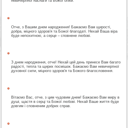
невичерпної наснаги та Божої опіки.
Отче, з Вашим днем народження! Бажаємо Вам щирості,
добра, міцного здоров'я та Божої благодаті. Нехай Ваша віра
буде непохитною, а серце – сповнене любові.
З днем народження, отче! Нехай цей день принесе Вам багато
радості, тепла та щирих посмішок. Бажаємо Вам невичерпної
духовної сили, міцного здоров'я та Божого благословення.
Вітаємо Вас, отче, з цим чудовим днем! Бажаємо Вам миру в
душі, щастя в серці та Божої любові. Нехай Ваше життя буде
довгим і сповненим добрих справ.