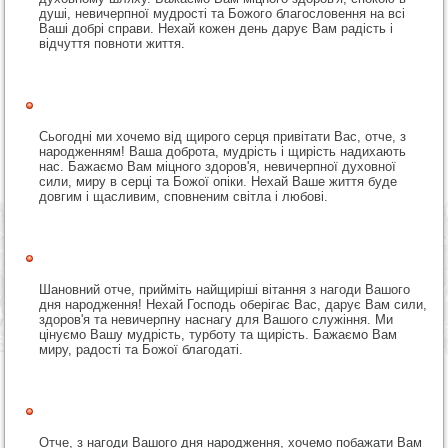
душі, невичерпної мудрості та Божого благословення на всі
Ваші добрі справи. Нехай кожен день дарує Вам радість і
відчуття повноти життя.
Сьогодні ми хочемо від щирого серця привітати Вас, отче, з
народженням! Ваша доброта, мудрість і щирість надихають
нас. Бажаємо Вам міцного здоров'я, невичерпної духовної
сили, миру в серці та Божої опіки. Нехай Ваше життя буде
довгим і щасливим, сповненим світла і любові.
Шановний отче, прийміть найщиріші вітання з нагоди Вашого
дня народження! Нехай Господь оберігає Вас, дарує Вам сили,
здоров'я та невичерпну наснагу для Вашого служіння. Ми
цінуємо Вашу мудрість, турботу та щирість. Бажаємо Вам
миру, радості та Божої благодаті.
Отче, з нагоди Вашого дня народження, хочемо побажати Вам