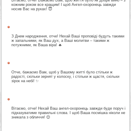
Вітаємо, отче! Бажаємо Вам, щоб життя було як добре вино – з
кожним роком все кращим! І щоб Ангел-охоронець завжди
носив Вас на руках! 😇
З Днем народження, отче! Нехай Ваші проповіді будуть такими
ж запальними, як Ваш дух, а Ваші молитви – такими ж
потужними, як Ваша віра! 🔥
Отче, бажаємо Вам, щоб у Вашому житті було стільки ж
радості, скільки зернят у колоску, і стільки ж щастя, скільки
зірок на небі! ✨
Вітаємо, отче! Нехай Ваш ангел-охоронець завжди буде поруч і
підказуватиме правильні слова. І щоб Ваша посмішка ніколи не
зникала з обличчя! 😊