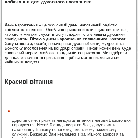
побажання для духовного наставника
День народження – це особливий день, наповнений радістю,
світлом та теплотою. Особливо приємно вітати з цим святом тих,
хто своїм життям служить Богу і людям, хто є нашим духовним
провідником.
Вітаю з днем народження священника
, бажаючи
йому міцного здоров'я, невичерпної духовної сили, мудрості та
Божого благословення на всі добрі справи. Нехай кожен день буде
сповнений миром, любов'ю та вдячністю прихожан. Ми підібрали
для вас різноманітні привітання, щоб ви могли висловити свої
найщиріші почуття.
Красиві вітання
Дорогий отче, прийміть найщиріші вітання з нагоди Вашого дня
народження! Нехай Господь оберігає Вас, дарує сил та
натхнення у Вашому нелегкому, але такому важливому
служінні. Бажаємо Вам незламної віри, міцного здоров'я та