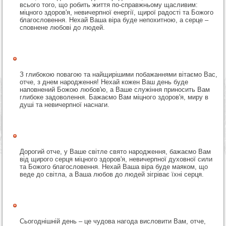
всього того, що робить життя по-справжньому щасливим:
міцного здоров'я, невичерпної енергії, щирої радості та Божого
благословення. Нехай Ваша віра буде непохитною, а серце –
сповнене любові до людей.
З глибокою повагою та найщирішими побажаннями вітаємо Вас,
отче, з днем народження! Нехай кожен Ваш день буде
наповнений Божою любов'ю, а Ваше служіння приносить Вам
глибоке задоволення. Бажаємо Вам міцного здоров'я, миру в
душі та невичерпної наснаги.
Дорогий отче, у Ваше світле свято народження, бажаємо Вам
від щирого серця міцного здоров'я, невичерпної духовної сили
та Божого благословення. Нехай Ваша віра буде маяком, що
веде до світла, а Ваша любов до людей зігріває їхні серця.
Сьогоднішній день – це чудова нагода висловити Вам, отче,