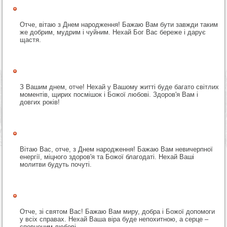
Отче, вітаю з Днем народження! Бажаю Вам бути завжди таким
же добрим, мудрим і чуйним. Нехай Бог Вас береже і дарує
щастя.
З Вашим днем, отче! Нехай у Вашому житті буде багато світлих
моментів, щирих посмішок і Божої любові. Здоров'я Вам і
довгих років!
Вітаю Вас, отче, з Днем народження! Бажаю Вам невичерпної
енергії, міцного здоров'я та Божої благодаті. Нехай Ваші
молитви будуть почуті.
Отче, зі святом Вас! Бажаю Вам миру, добра і Божої допомоги
у всіх справах. Нехай Ваша віра буде непохитною, а серце –
сповненим любові.