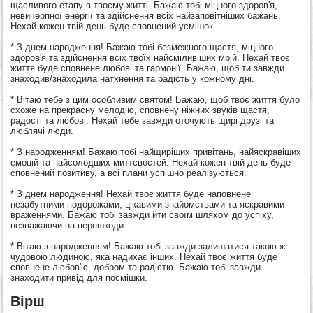
щасливого етапу в твоєму житті. Бажаю тобі міцного здоров'я,
невичерпної енергії та здійснення всіх найзаповітніших бажань.
Нехай кожен твій день буде сповнений усмішок.
* З днем народження! Бажаю тобі безмежного щастя, міцного
здоров'я та здійснення всіх твоїх найсміливіших мрій. Нехай твоє
життя буде сповнене любові та гармонії. Бажаю, щоб ти завжди
знаходив/знаходила натхнення та радість у кожному дні.
* Вітаю тебе з цим особливим святом! Бажаю, щоб твоє життя було
схоже на прекрасну мелодію, сповнену ніжних звуків щастя,
радості та любові. Нехай тебе завжди оточують щирі друзі та
люблячі люди.
* З народженням! Бажаю тобі найщиріших привітань, найяскравіших
емоцій та найсолодших миттєвостей. Нехай кожен твій день буде
сповнений позитиву, а всі плани успішно реалізуються.
* З днем народження! Нехай твоє життя буде наповнене
незабутними подорожами, цікавими знайомствами та яскравими
враженнями. Бажаю тобі завжди йти своїм шляхом до успіху,
незважаючи на перешкоди.
* Вітаю з народженням! Бажаю тобі завжди залишатися такою ж
чудовою людиною, яка надихає інших. Нехай твоє життя буде
сповнене любов'ю, добром та радістю. Бажаю тобі завжди
знаходити привід для посмішки.
Вірш