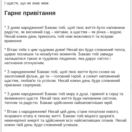
І щастя, що не знає меж.
Гарне привітання
* З днем народження! Бажаю тобі, щоб твоє життя було наповнене
радістю, як весняний сад – квітами, а щастям – як річка – водою.
Нехай кожен день приносить тобі нові можливості та яскраві
враження.
* Вітаю тебе з цим чудовим днем! Нехай він буде сповнений тепла,
щирих посмішок та незабутніх моментів. Бажаю тобі завжди
залишатися такою ж чудовою людиною, яка дарує світло і
натхнення оточуючим.
* З народженням! Бажаю тобі, щоб твоє життя було схоже на
захопливий фільм, де ти – головний герой, а сюжет наповнений
щастям, любов'ю та успіхом. Нехай кожен день буде сповнений
приємних сюрпризів.
* З днем народження! Бажаю тобі миру в душі, гармонії в серці та
безмежного щастя. Нехай твоє життя буде наповнене світлом,
теплом та радістю. Бажаю здійснення найзаповітніших мрій.
* Вітаю з народженням! Нехай цей день стане початком нового,
яскравого етапу в твоєму житті. Бажаю тобі міцного здоров'я,
невичерпної енергії та здійснення всіх найсміливіших планів. Нехай
кожен твій день буде сповнений усмішок.