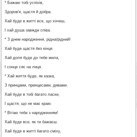
* Бажаю тобі успіхів,
Здоров'я, щастя й добра.
Хай буде в житті все, що хочеш,
І хай душа завжди співа.
* З днем народження, рідна/рідний!
Хай буде щастя без кінця.
Хай доля буде до тебе мила,
І сонце сяє на лиця.
* Хай життя буде, як казка,
З принцами, принцесами, дивами.
Хай буде в тобі багато ласки,
І щастя, що не має краю.
* Вітаю тебе з народженням!
Хай буде все, як ти бажаєш.
Хай буде в житті багато сміху,