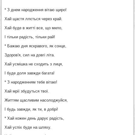
* З днем народження вітаю щиро!
Хай щастя ллється через край.
Хай буде в житті все, що мило,
І тільки радість, тільки рай!
* Бажаю дня яскравого, як сонце,
Здоров'я, сил на довгі літа.
Хай усмішка не сходить з лиця,
І буде доля завжди багата!
* З народженням тебе вітаю!
Хай мрії збудуться твої.
Життям щасливим насолоджуйся,
І будь завжди, як ти, в добрі!
* Хай кожен день дарує радість,
Хай успіх буде на шляху.