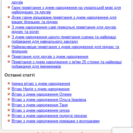
друзів
Гарні привітання з днем народження на українській мові для
найрідніших та друзів
Дуже гарне віршоване привітання з днем народження для
ваших близьких та рідних
З днем народження самі прикольні привітання для друзів,
рідних та колег
З днем народження школо привітання сценка та найкращі
побажання для навчального закладу
Найкрасивіше привітання з днем народження для рідних та
близьких
Привітання для друзів з днем народження
Привітання з днем народження з ім'ям 25 строки та найкращі
побажання для іменинників
Останні статті
Іринка вітаю з днем народження
Вітаю Надія з днем народження
Вітаю з днем народження Олеже
Вітаю з днем народження Ольга Іванівна
Вітаю з днем народження Таня
Вітаю з днем народження онука
Вітаю з днем народження подрузі прозою
Вітаю з днем народження ромашки з волошками