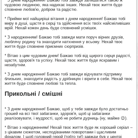
* З днем народження! Бажаю тобі завжди залишатися такою ж
чудовою людиною, яка надихає інших. Нехай твоє життя буде
сповнене любов'ю, добром та радістю.
* Прийми мої найщиріші вітання з днем народження! Бажаю тобі
миру в душі, щастя в серці та здійснення всіх твоїх найсміливіших
мрій. Нехай кожен день буде сповнений усмішок.
* З народженням! Бажаю тобі завжди мати поруч вірних друзів,
люблячу родину та знаходити натхнення у всьому. Нехай твоє
життя буде сповнене приємних сюрпризів.
* Вітаю з цим чудовим днем! Бажаю тобі від щирого серця радості,
щастя, здоров'я та успіху. Нехай твоє життя буде яскравим і
незабутнім.
* З днем народження! Бажаю тобі завжди відчувати підтримку
близьких, знаходити радість у дрібницях і вірити в себе. Нехай твоє
життя буде сповнене любові та тепла.
Прикольні / смішні
* З днем народження! Бажаю, щоб у тебе завжди було достатньо
грошей на всі твої забаганки, здоров'я, щоб ці забаганки
реалізовувати, і мудрості, щоб не робити дурниць (ну, майже 😉).
* Вітаю з народженням! Нехай твоє життя буде як хороший серіал –
з цікавим сюжетом, несподіваними поворотами і щасливим
фіналом. І щоб головний герой (тобто ти!) завжди був у центрі