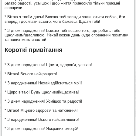
багато радості, усмішок і щоб життя приносило тільки приємні
сюрпризи.
* Вітаю з твоїм днем! Бажаю тобі завжди залишатися собою, йти
вперед і досягати всього, чого бажаєш. Щастя тобі!
* З днем народження! Бажаю тобі всього того, що робить тебе
щасливим/щасливою. Нехай кожен день буде сповнений позитиву
та нових можливостей.
Короткі привітання
* З днем народження! Щастя, здоров'я, успіхів!
* Вітаю! Всього найкращого!
* З народженням! Нехай здійсняться мрії!
* Щиро вітаю! Будь щасливий/щаслива!
* З днем народження! Усмішок та радості!
* Вітаю! Міцного здоров'я та натхнення!
* З народженням! Всього найсвітлішого!
* З днем народження! Яскравих емоцій!