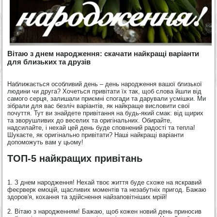
Вітаю з днем народження: скачати найкращі варіанти
для близьких та друзів
Наближається особливий день – день народження вашої близької
людини чи друга? Хочеться привітати їх так, щоб слова йшли від
самого серця, залишали приємні спогади та дарували усмішки. Ми
зібрали для вас безліч варіантів, як найкраще висловити свої
почуття. Тут ви знайдете привітання на будь-який смак: від щирих
та зворушливих до веселих та оригінальних. Обирайте,
надсилайте, і нехай цей день буде сповнений радості та тепла!
Шукаєте, як оригінально привітати? Наші найкращі варіанти
допоможуть вам у цьому!
ТОП-5 найкращих привітань
1. З днем народження! Нехай твоє життя буде схоже на яскравий
феєрверк емоцій, щасливих моментів та незабутніх пригод. Бажаю
здоров'я, кохання та здійснення найзаповітніших мрій!
2. Вітаю з народженням! Бажаю, щоб кожен новий день приносив