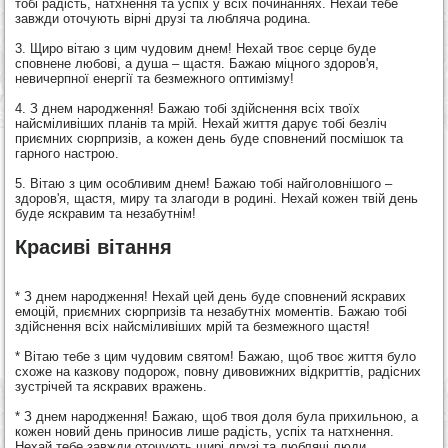
тобі радість, натхнення та успіх у всіх починаннях. Нехай тебе
завжди оточують вірні друзі та любляча родина.
3. Щиро вітаю з цим чудовим днем! Нехай твоє серце буде
сповнене любові, а душа – щастя. Бажаю міцного здоров'я,
невичерпної енергії та безмежного оптимізму!
4. З днем народження! Бажаю тобі здійснення всіх твоїх
найсміливіших планів та мрій. Нехай життя дарує тобі безліч
приємних сюрпризів, а кожен день буде сповнений посмішок та
гарного настрою.
5. Вітаю з цим особливим днем! Бажаю тобі найголовнішого –
здоров'я, щастя, миру та злагоди в родині. Нехай кожен твій день
буде яскравим та незабутнім!
Красиві вітання
* З днем народження! Нехай цей день буде сповнений яскравих
емоцій, приємних сюрпризів та незабутніх моментів. Бажаю тобі
здійснення всіх найсміливіших мрій та безмежного щастя!
* Вітаю тебе з цим чудовим святом! Бажаю, щоб твоє життя було
схоже на казкову подорож, повну дивовижних відкриттів, радісних
зустрічей та яскравих вражень.
* З днем народження! Бажаю, щоб твоя доля була прихильною, а
кожен новий день приносив лише радість, успіх та натхнення.
Нехай тебе завжди оточують щирі друзі та люблячі люди.