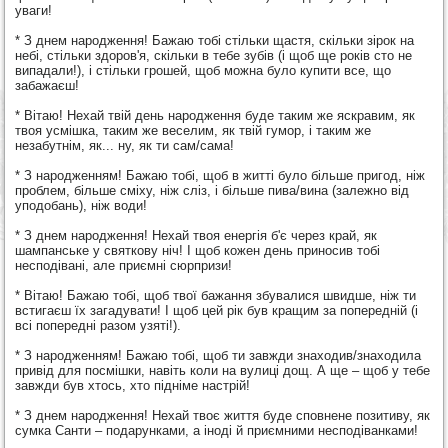
уваги!
* З днем народження! Бажаю тобі стільки щастя, скільки зірок на
небі, стільки здоров'я, скільки в тебе зубів (і щоб ще років сто не
випадали!), і стільки грошей, щоб можна було купити все, що
забажаєш!
* Вітаю! Нехай твій день народження буде таким же яскравим, як
твоя усмішка, таким же веселим, як твій гумор, і таким же
незабутнім, як... ну, як ти сам/сама!
* З народженням! Бажаю тобі, щоб в житті було більше пригод, ніж
проблем, більше сміху, ніж сліз, і більше пива/вина (залежно від
уподобань), ніж води!
* З днем народження! Нехай твоя енергія б'є через край, як
шампанське у святкову ніч! І щоб кожен день приносив тобі
несподівані, але приємні сюрпризи!
* Вітаю! Бажаю тобі, щоб твої бажання збувалися швидше, ніж ти
встигаєш їх загадувати! І щоб цей рік був кращим за попередній (і
всі попередні разом узяті!).
* З народженням! Бажаю тобі, щоб ти завжди знаходив/знаходила
привід для посмішки, навіть коли на вулиці дощ. А ще – щоб у тебе
завжди був хтось, хто підніме настрій!
* З днем народження! Нехай твоє життя буде сповнене позитиву, як
сумка Санти – подарунками, а іноді й приємними несподіванками!