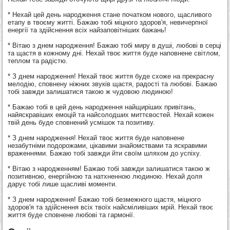
* Нехай цей день народження стане початком нового, щасливого
етапу в твоєму житті. Бажаю тобі міцного здоров'я, невичерпної
енергії та здійснення всіх найзаповітніших бажань!
* Вітаю з днем народження! Бажаю тобі миру в душі, любові в серці
та щастя в кожному дні. Нехай твоє життя буде наповнене світлом,
теплом та радістю.
* З днем народження! Нехай твоє життя буде схоже на прекрасну
мелодію, сповнену ніжних звуків щастя, радості та любові. Бажаю
тобі завжди залишатися такою ж чудовою людиною!
* Бажаю тобі в цей день народження найщиріших привітань,
найяскравіших емоцій та найсолодших миттєвостей. Нехай кожен
твій день буде сповнений усмішок та позитиву.
* З днем народження! Нехай твоє життя буде наповнене
незабутніми подорожами, цікавими знайомствами та яскравими
враженнями. Бажаю тобі завжди йти своїм шляхом до успіху.
* Вітаю з народженням! Бажаю тобі завжди залишатися такою ж
позитивною, енергійною та натхненною людиною. Нехай доля
дарує тобі лише щасливі моменти.
* З днем народження! Бажаю тобі безмежного щастя, міцного
здоров'я та здійснення всіх твоїх найсміливіших мрій. Нехай твоє
життя буде сповнене любові та гармонії.