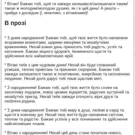
* Вітаю! Бажаю тобі, щоб ти завжди залишався/залишалася таким/
такою ж молодим/молодою душею, як і в цей день! А решта –
прийде з досвідом (і, можливо, з вітамінами)!
В прозі
* З днем народження! Бажаю тобі, щоб твоє життя було наповнене
яскравими моментами, щирими емоціями та незабутніми
враженнями. Нехай кожен день приносить тобі радість, успіх та
натхнення. Бажаю міцного здоров'я, безмежного щастя та
здійснення всіх найзаповітніших мрій.
* Вітаю тебе з цим чудовим днем! Нехай він буде сповнений
усмішок, теплих привітань та приємних сюрпризів. Бажаю тобі
завжди залишатися такою ж позитивною, енергійною та натхненною
людиною. Нехай доля дарує тобі лише щасливі миті.
* З народженням! Бажаю тобі, щоб твоє життя було схоже на
захопливу подорож, повну цікавих відкриттів, радісних зустрічей та
незабутніх пригод. Нехай тебе завжди оточують вірні друзі та
любляча родина.
* З днем народження! Бажаю тобі миру в душі, любові в серці та
щастя в кожному дні. Нехай твоє життя буде наповнене світлом,
теплом та радістю. Бажаю успіхів у всіх починаннях та здійснення
найсміливіших планів.
* Вітаю з народженням! Нехай цей день стане початком нового,