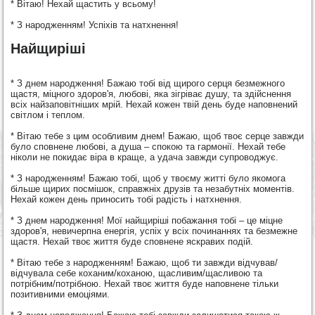
* Вітаю! Нехай щастить у всьому!
* З народженням! Успіхів та натхнення!
Найщиріші
* З днем народження! Бажаю тобі від щирого серця безмежного
щастя, міцного здоров'я, любові, яка зігріває душу, та здійснення
всіх найзаповітніших мрій. Нехай кожен твій день буде наповнений
світлом і теплом.
* Вітаю тебе з цим особливим днем! Бажаю, щоб твоє серце завжди
було сповнене любові, а душа – спокою та гармонії. Нехай тебе
ніколи не покидає віра в краще, а удача завжди супроводжує.
* З народженням! Бажаю тобі, щоб у твоєму житті було якомога
більше щирих посмішок, справжніх друзів та незабутніх моментів.
Нехай кожен день приносить тобі радість і натхнення.
* З днем народження! Мої найщиріші побажання тобі – це міцне
здоров'я, невичерпна енергія, успіх у всіх починаннях та безмежне
щастя. Нехай твоє життя буде сповнене яскравих подій.
* Вітаю тебе з народженням! Бажаю, щоб ти завжди відчував/
відчувала себе коханим/коханою, щасливим/щасливою та
потрібним/потрібною. Нехай твоє життя буде наповнене тільки
позитивними емоціями.