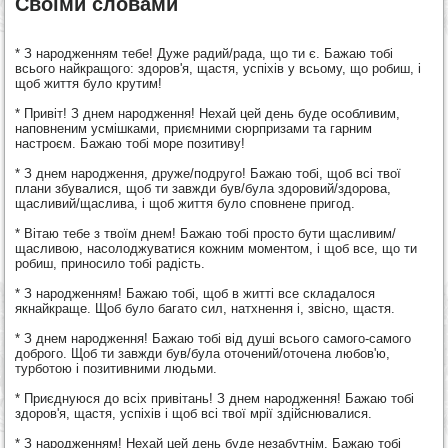
Своїми словами
* З народженням тебе! Дуже радий/рада, що ти є. Бажаю тобі
всього найкращого: здоров'я, щастя, успіхів у всьому, що робиш, і
щоб життя було крутим!
* Привіт! З днем народження! Нехай цей день буде особливим,
наповненим усмішками, приємними сюрпризами та гарним
настроєм. Бажаю тобі море позитиву!
* З днем народження, друже/подруго! Бажаю тобі, щоб всі твої
плани збувалися, щоб ти завжди був/була здоровий/здорова,
щасливий/щаслива, і щоб життя було сповнене пригод.
* Вітаю тебе з твоїм днем! Бажаю тобі просто бути щасливим/
щасливою, насолоджуватися кожним моментом, і щоб все, що ти
робиш, приносило тобі радість.
* З народженням! Бажаю тобі, щоб в житті все складалося
якнайкраще. Щоб було багато сил, натхнення і, звісно, щастя.
* З днем народження! Бажаю тобі від душі всього самого-самого
доброго. Щоб ти завжди був/була оточений/оточена любов'ю,
турботою і позитивними людьми.
* Приєднуюся до всіх привітань! З днем народження! Бажаю тобі
здоров'я, щастя, успіхів і щоб всі твої мрії здійснювалися.
* З народженням! Нехай цей день буде незабутнім. Бажаю тобі