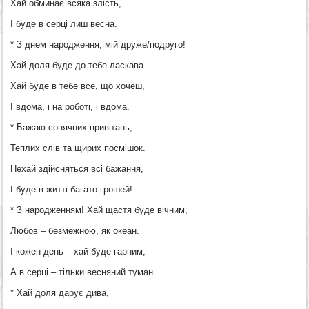
Хай обминає всяка злість,
І буде в серці лиш весна.
* З днем народження, мій друже/подруго!
Хай доля буде до тебе ласкава.
Хай буде в тебе все, що хочеш,
І вдома, і на роботі, і вдома.
* Бажаю сонячних привітань,
Теплих слів та щирих посмішок.
Нехай здійсняться всі бажання,
І буде в житті багато грошей!
* З народженням! Хай щастя буде вічним,
Любов – безмежною, як океан.
І кожен день – хай буде гарним,
А в серці – тільки весняний туман.
* Хай доля дарує дива,