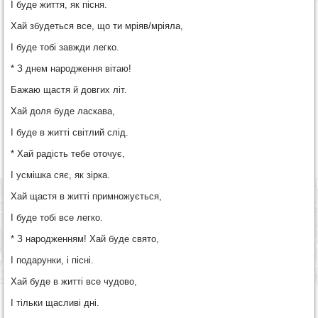
І буде життя, як пісня.
Хай збудеться все, що ти мріяв/мріяла,
І буде тобі завжди легко.
* З днем народження вітаю!
Бажаю щастя й довгих літ.
Хай доля буде ласкава,
І буде в житті світлий слід.
* Хай радість тебе оточує,
І усмішка сяє, як зірка.
Хай щастя в житті примножується,
І буде тобі все легко.
* З народженням! Хай буде свято,
І подарунки, і пісні.
Хай буде в житті все чудово,
І тільки щасливі дні.