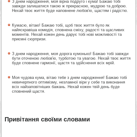
З днем народження, моя вірна подруго і кума! Бажаю тобі
завжди залишатися такою ж прекрасною, мудрою та доброю.
Нехай твоє життя буде наповнене любов'ю, щастям і радістю.
Кумасю, вітаю! Бажаю тобі, щоб твоє життя було як
найяскравіша комедія, сповнена сміху, радості та щасливих
моментів. Нехай кожен день дарує тобі нові можливості та
приємні сюрпризи.
З днем народження, моя дорога кумонько! Бажаю тобі завжди
бути оточеною любов'ю, турботою та увагою. Нехай твоє життя
буде сповнене гармонії, щастя та здійснення всіх мрій.
Моя чудова кума, вітаю тебе з днем народження! Бажаю тобі
невичерпного оптимізму, незламної віри у себе та виконання
всіх найзаповітніших бажань. Нехай кожен твій день буде
сповнений щастя.
Привітання своїми словами