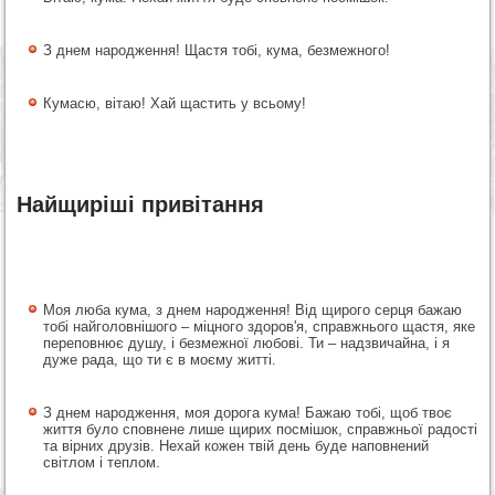
З днем народження! Щастя тобі, кума, безмежного!
Кумасю, вітаю! Хай щастить у всьому!
Найщиріші привітання
Моя люба кума, з днем народження! Від щирого серця бажаю
тобі найголовнішого – міцного здоров'я, справжнього щастя, яке
переповнює душу, і безмежної любові. Ти – надзвичайна, і я
дуже рада, що ти є в моєму житті.
З днем народження, моя дорога кума! Бажаю тобі, щоб твоє
життя було сповнене лише щирих посмішок, справжньої радості
та вірних друзів. Нехай кожен твій день буде наповнений
світлом і теплом.