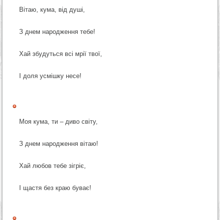
Вітаю, кума, від душі,
З днем народження тебе!
Хай збудуться всі мрії твої,
І доля усмішку несе!
Моя кума, ти – диво світу,
З днем народження вітаю!
Хай любов тебе зігріє,
І щастя без краю буває!