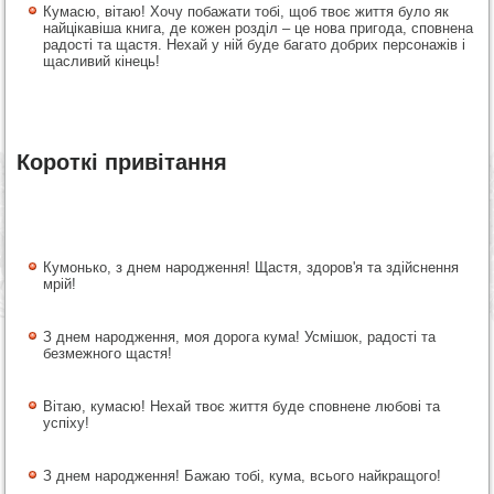
Кумасю, вітаю! Хочу побажати тобі, щоб твоє життя було як
найцікавіша книга, де кожен розділ – це нова пригода, сповнена
радості та щастя. Нехай у ній буде багато добрих персонажів і
щасливий кінець!
Короткі привітання
Кумонько, з днем народження! Щастя, здоров'я та здійснення
мрій!
З днем народження, моя дорога кума! Усмішок, радості та
безмежного щастя!
Вітаю, кумасю! Нехай твоє життя буде сповнене любові та
успіху!
З днем народження! Бажаю тобі, кума, всього найкращого!