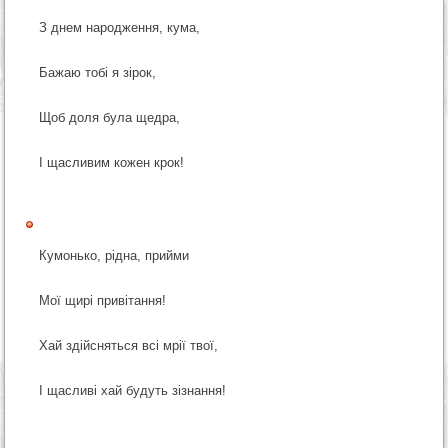
З днем народження, кума,
Бажаю тобі я зірок,
Щоб доля була щедра,
І щасливим кожен крок!
Кумонько, рідна, прийми
Мої щирі привітання!
Хай здійсняться всі мрії твої,
І щасливі хай будуть зізнання!