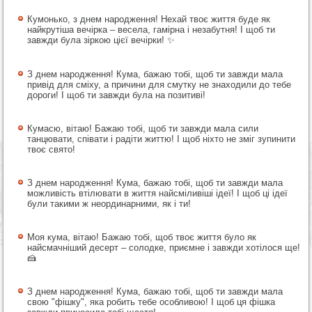
Кумонько, з днем народження! Нехай твоє життя буде як
найкрутіша вечірка – весела, гамірна і незабутня! І щоб ти
завжди була зіркою цієї вечірки! ✨
З днем народження! Кума, бажаю тобі, щоб ти завжди мала
привід для сміху, а причини для смутку не знаходили до тебе
дороги! І щоб ти завжди була на позитиві!
Кумасю, вітаю! Бажаю тобі, щоб ти завжди мала сили
танцювати, співати і радіти життю! І щоб ніхто не зміг зупинити
твоє свято!
З днем народження! Кума, бажаю тобі, щоб ти завжди мала
можливість втілювати в життя найсміливіші ідеї! І щоб ці ідеї
були такими ж неординарними, як і ти!
Моя кума, вітаю! Бажаю тобі, щоб твоє життя було як
найсмачніший десерт – солодке, приємне і завжди хотілося ще!
🍰
З днем народження! Кума, бажаю тобі, щоб ти завжди мала
свою "фішку", яка робить тебе особливою! І щоб ця фішка