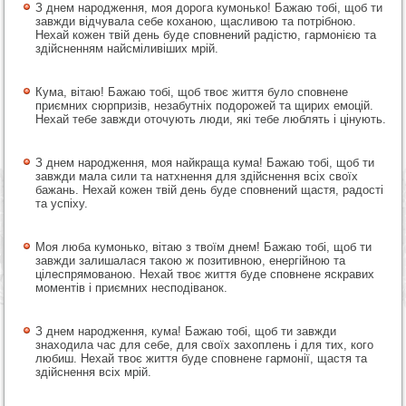
З днем народження, моя дорога кумонько! Бажаю тобі, щоб ти
завжди відчувала себе коханою, щасливою та потрібною.
Нехай кожен твій день буде сповнений радістю, гармонією та
здійсненням найсміливіших мрій.
Кума, вітаю! Бажаю тобі, щоб твоє життя було сповнене
приємних сюрпризів, незабутніх подорожей та щирих емоцій.
Нехай тебе завжди оточують люди, які тебе люблять і цінують.
З днем народження, моя найкраща кума! Бажаю тобі, щоб ти
завжди мала сили та натхнення для здійснення всіх своїх
бажань. Нехай кожен твій день буде сповнений щастя, радості
та успіху.
Моя люба кумонько, вітаю з твоїм днем! Бажаю тобі, щоб ти
завжди залишалася такою ж позитивною, енергійною та
цілеспрямованою. Нехай твоє життя буде сповнене яскравих
моментів і приємних несподіванок.
З днем народження, кума! Бажаю тобі, щоб ти завжди
знаходила час для себе, для своїх захоплень і для тих, кого
любиш. Нехай твоє життя буде сповнене гармонії, щастя та
здійснення всіх мрій.