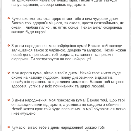
та здійсненням найзаповітніших мрій. Нехай у душі завжди
панує гармонія, а серце співає від щастя.
Кумонько моя золота, щиро вітаю тебе з цим чудовим днем!
Бажаю тобі здоров'я міцного, як скеля, щастя безкрайнього, як
океан, і любові палкої, як літнє сонце. Нехай ангел-охоронець
завжди буде поруч!
З днем народження, моя найрідніша кума! Бажаю тобі завжди
залишатися такою ж чарівною, доброю та мудрою. Нехай кожен
новий день приносить тобі радість, натхнення та приємні
сюрпризи. Ти заслуговуєш на все найкраще!
Моя дорога кума, вітаю з твоїм днем! Нехай твоє життя буде
схоже на казкову подорож, повну дивовижних відкриттів,
незабутніх вражень та щасливих моментів. Бажаю тобі міцного
здоров'я, успіхів у всіх починаннях та щирої любові.
З днем народження, моя прекрасна кума! Бажаю тобі, щоб твої
очі завжди сяяли від щастя, а усмішка не сходила з обличчя.
Нехай кожен крок твій буде впевненим, а мрії збуваються легко
і невимушено.
Кумасю, вітаю тебе з днем народження! Бажаю тобі