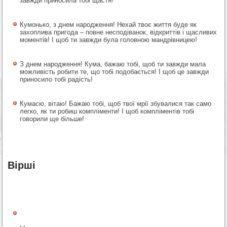
завжди приносила тобі щастя!
Кумонько, з днем народження! Нехай твоє життя буде як
захоплива пригода – повне несподіванок, відкриттів і щасливих
моментів! І щоб ти завжди була головною мандрівницею!
З днем народження! Кума, бажаю тобі, щоб ти завжди мала
можливість робити те, що тобі подобається! І щоб це завжди
приносило тобі радість!
Кумасю, вітаю! Бажаю тобі, щоб твої мрії збувалися так само
легко, як ти робиш компліменти! І щоб компліментів тобі
говорили ще більше!
Вірші