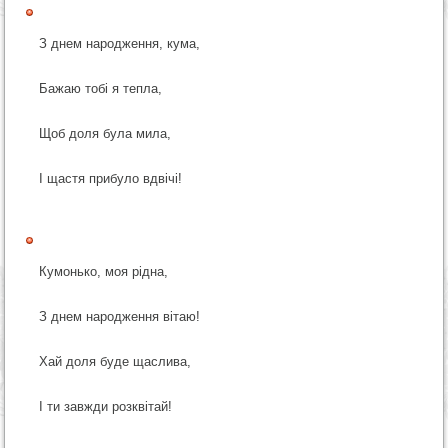
З днем народження, кума,
Бажаю тобі я тепла,
Щоб доля була мила,
І щастя прибуло вдвічі!
Кумонько, моя рідна,
З днем народження вітаю!
Хай доля буде щаслива,
І ти завжди розквітай!