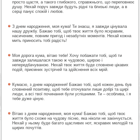
просто щастя, а такого глибокого, справжнього, що переповнює
душу. Нехай поруч завжди будуть рідні та близькі люди, а в
серці панує спокій і любов.
З днем народження, моя кума! Ти знаєш, я завжди цінувала
нашу дружбу. Бажаю тобі, щоб твоє життя було яскравим,
насиченим, повним пригод і незабутніх моментів. Нехай кожна
мить приносить тобі радість!
Моя дорога кума, вітаю тебе! Хочу побажати тобі, щоб ти
завжди залишалася такою ж чудовою, щирою і
непередбачуваною. Нехай твоє життя буде сповнене цікавих
подій, приємних зустрічей та здійснення всіх мрій.
Кумасю, з днем народження! Бажаю тобі, щоб кожен день був
сповнений позитиву, щоб тебе оточували лише добрі та щирі
люди, а всі твої починання були успішними. Ти – особлива, і я
тебе дуже ціную.
Вітаю з днем народження, моя кума! Бажаю тобі, щоб твоє
життя було схоже на чудову пісню, яка ніколи не закінчується.
Нехай у ньому буде багато щасливих нот, яскравих мелодій та
щирих почуттів.