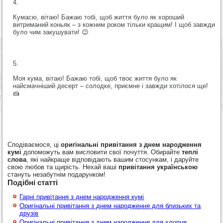
Кумасю, вітаю! Бажаю тобі, щоб життя було як хороший
витриманий коньяк – з кожним роком тільки кращим! І щоб завжди
було чим закушувати! 😉
Моя кума, вітаю! Бажаю тобі, щоб твоє життя було як
найсмачніший десерт – солодке, приємне і завжди хотілося ще!
🍰
Сподіваємося, ці
оригінальні привітання з днем народження
кумі
допоможуть вам висловити свої почуття. Обирайте
теплі
слова
, які найкраще відповідають вашим стосункам, і даруйте
свою любов та щирість. Нехай ваші
привітання українською
стануть незабутнім подарунком!
Подібні статті
Гарні привітання з днем народження кумі
Оригінальні привітання з днем народження для близьких та
друзів
Оригінальні привітання з днем народження для хлопця