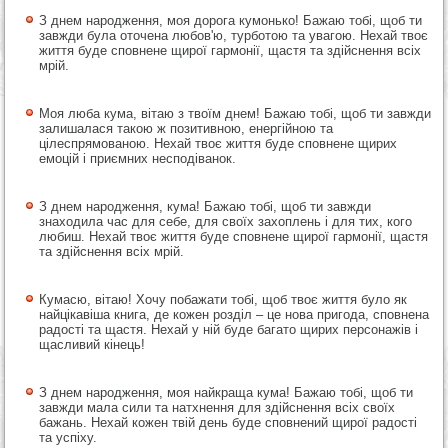
З днем народження, моя дорога кумонько! Бажаю тобі, щоб ти
завжди була оточена любов'ю, турботою та увагою. Нехай твоє
життя буде сповнене щирої гармонії, щастя та здійснення всіх
мрій.
Моя люба кума, вітаю з твоїм днем! Бажаю тобі, щоб ти завжди
залишалася такою ж позитивною, енергійною та
цілеспрямованою. Нехай твоє життя буде сповнене щирих
емоцій і приємних несподіванок.
З днем народження, кума! Бажаю тобі, щоб ти завжди
знаходила час для себе, для своїх захоплень і для тих, кого
любиш. Нехай твоє життя буде сповнене щирої гармонії, щастя
та здійснення всіх мрій.
Кумасю, вітаю! Хочу побажати тобі, щоб твоє життя було як
найцікавіша книга, де кожен розділ – це нова пригода, сповнена
радості та щастя. Нехай у ній буде багато щирих персонажів і
щасливий кінець!
З днем народження, моя найкраща кума! Бажаю тобі, щоб ти
завжди мала сили та натхнення для здійснення всіх своїх
бажань. Нехай кожен твій день буде сповнений щирої радості
та успіху.