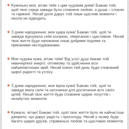
Кумонько моя, вітаю тебе з цим чудовим днем! Бажаю тобі,
щоб твоє серце завжди було сповнене любові, а душа – спокою
та гармонії. Нехай доля дарує тобі лише щасливі моменти і
ніколи не підводить.
З днем народження, моя щира кума! Бажаю тобі, щоб ти
завжди відчувала себе коханою, оберіганою і щасливою. Нехай
твоє життя буде наповнене лише добрими подіями та
приємними несподіванками.
Моя чудова кума, вітаю тебе! Від усієї душі бажаю тобі
невичерпної енергії, оптимізму та здійснення всіх
найзаповітніших мрій. Нехай кожен твій день буде сповнений
щирої радості та успіху.
З днем народження, моя вірна кума! Бажаю тобі, щоб ти
завжди мала сили та натхнення для досягнення всіх своїх
цілей. Нехай твоє життя буде сповнене щирих почуттів і
незабутніх моментів.
Кумасю, вітаю! Бажаю тобі, щоб твоє життя було як найчистіше
джерело, що дарує радість і прохолоду. Нехай у ньому буде
багато щирих друзів, справжньої любові та щасливих моментів.