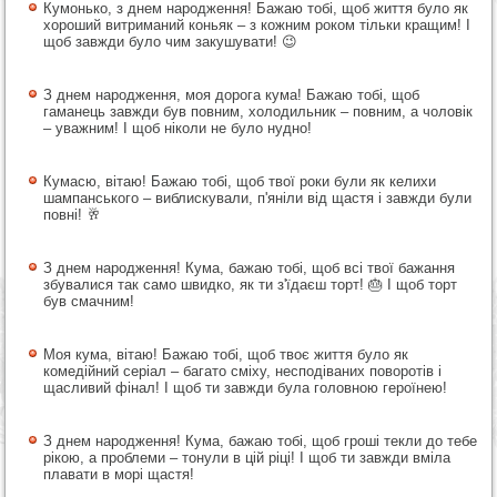
Кумонько, з днем народження! Бажаю тобі, щоб життя було як
хороший витриманий коньяк – з кожним роком тільки кращим! І
щоб завжди було чим закушувати! 😉
З днем народження, моя дорога кума! Бажаю тобі, щоб
гаманець завжди був повним, холодильник – повним, а чоловік
– уважним! І щоб ніколи не було нудно!
Кумасю, вітаю! Бажаю тобі, щоб твої роки були як келихи
шампанського – виблискували, п'яніли від щастя і завжди були
повні! 🥂
З днем народження! Кума, бажаю тобі, щоб всі твої бажання
збувалися так само швидко, як ти з'їдаєш торт! 🎂 І щоб торт
був смачним!
Моя кума, вітаю! Бажаю тобі, щоб твоє життя було як
комедійний серіал – багато сміху, несподіваних поворотів і
щасливий фінал! І щоб ти завжди була головною героїнею!
З днем народження! Кума, бажаю тобі, щоб гроші текли до тебе
рікою, а проблеми – тонули в цій ріці! І щоб ти завжди вміла
плавати в морі щастя!