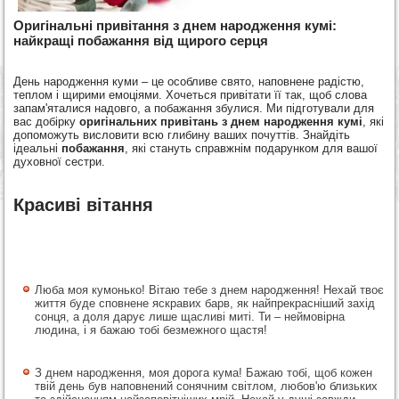
Оригінальні привітання з днем народження кумі:
найкращі побажання від щирого серця
День народження куми – це особливе свято, наповнене радістю,
теплом і щирими емоціями. Хочеться привітати її так, щоб слова
запам'яталися надовго, а побажання збулися. Ми підготували для
вас добірку
оригінальних привітань з днем народження кумі
, які
допоможуть висловити всю глибину ваших почуттів. Знайдіть
ідеальні
побажання
, які стануть справжнім подарунком для вашої
духовної сестри.
Красиві вітання
Люба моя кумонько! Вітаю тебе з днем народження! Нехай твоє
життя буде сповнене яскравих барв, як найпрекрасніший захід
сонця, а доля дарує лише щасливі миті. Ти – неймовірна
людина, і я бажаю тобі безмежного щастя!
З днем народження, моя дорога кума! Бажаю тобі, щоб кожен
твій день був наповнений сонячним світлом, любов'ю близьких