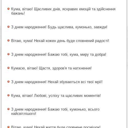
Кума, вітаю! Щасливих днів, яскравих емоцій та здійснення
бажань!
З днем народження! Будь щаслива, кумонько, завжди!
Вітаю, кума! Нехай кожен день буде сповнений радості!
З днем народження! Бажаю тобі, кума, миру та добра!
Кумасю, вітаю! Щастя, здоров'я та натхнення!
З днем народження! Нехай збуваються всі твої мрії!
Кума, вітаю! Любові, успіху та щасливих моментів!
З днем народження! Бажаю тобі, кумонько, всього
найсвітлішого!
Вітаю, кума! Нехай життя буде сповнене посмішок!