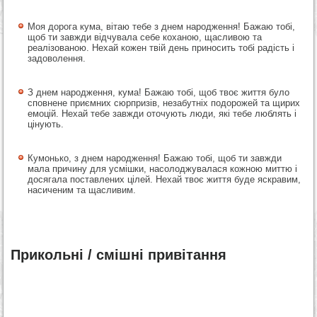
Моя дорога кума, вітаю тебе з днем народження! Бажаю тобі,
щоб ти завжди відчувала себе коханою, щасливою та
реалізованою. Нехай кожен твій день приносить тобі радість і
задоволення.
З днем народження, кума! Бажаю тобі, щоб твоє життя було
сповнене приємних сюрпризів, незабутніх подорожей та щирих
емоцій. Нехай тебе завжди оточують люди, які тебе люблять і
цінують.
Кумонько, з днем народження! Бажаю тобі, щоб ти завжди
мала причину для усмішки, насолоджувалася кожною миттю і
досягала поставлених цілей. Нехай твоє життя буде яскравим,
насиченим та щасливим.
Прикольні / смішні привітання