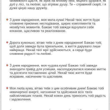
безмежного щастя, як зірок на нічному небі, міцного здоров'я, як
дуб у лісі, та любові, що зігріває душу. Ти – справжній скарб, і я
дуже ціную нашу дружбу.
З днем народження, моя мила кума! Нехай твоє життя буде
сповнене приємних несподіванок, щирих компліментів та
незабутніх моментів. Бажаю тобі завжди відчувати себе
коханою, щасливою та реалізованою.
Дорога кумонько, вітаю тебе з днем народження! Бажаю тобі,
щоб доля завжди була прихильною, а життя дарувало лише
найкраще. Нехай твої мрії здійснюються, а серце буде
сповнене радості та любові.
З днем народження, моя чудова кума! Бажаю тобі завжди
знаходити привід для усмішки, насолоджуватися кожною миттю
та досягати поставлених цілей. Нехай твоє життя буде
яскравим, насиченим та щасливим.
Моя люба кума, вітаю тебе з цим особливим днем! Бажаю тобі
невичерпної енергії, натхнення та здійснення всіх твоїх
найсміливіших планів. Нехай кожен день приносить тобі радість
і задоволення.