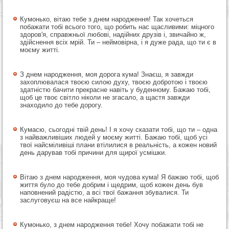
Кумонько, вітаю тебе з днем народження! Так хочеться
побажати тобі всього того, що робить нас щасливими: міцного
здоров'я, справжньої любові, надійних друзів і, звичайно ж,
здійснення всіх мрій. Ти – неймовірна, і я дуже рада, що ти є в
моєму житті.
З днем народження, моя дорога кума! Знаєш, я завжди
захоплювалася твоєю силою духу, твоєю добротою і твоєю
здатністю бачити прекрасне навіть у буденному. Бажаю тобі,
щоб це твоє світло ніколи не згасало, а щастя завжди
знаходило до тебе дорогу.
Кумасю, сьогодні твій день! І я хочу сказати тобі, що ти – одна
з найважливіших людей у моєму житті. Бажаю тобі, щоб усі
твої найсміливіші плани втілилися в реальність, а кожен новий
день дарував тобі причини для щирої усмішки.
Вітаю з днем народження, моя чудова кума! Я бажаю тобі, щоб
життя було до тебе добрим і щедрим, щоб кожен день був
наповнений радістю, а всі твої бажання збувалися. Ти
заслуговуєш на все найкраще!
Кумонько, з днем народження тебе! Хочу побажати тобі не