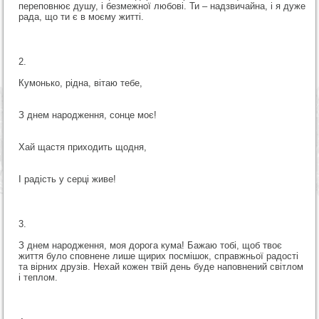
переповнює душу, і безмежної любові. Ти – надзвичайна, і я дуже
рада, що ти є в моєму житті.
Кумонько, рідна, вітаю тебе,
З днем народження, сонце моє!
Хай щастя приходить щодня,
І радість у серці живе!
З днем народження, моя дорога кума! Бажаю тобі, щоб твоє
життя було сповнене лише щирих посмішок, справжньої радості
та вірних друзів. Нехай кожен твій день буде наповнений світлом
і теплом.