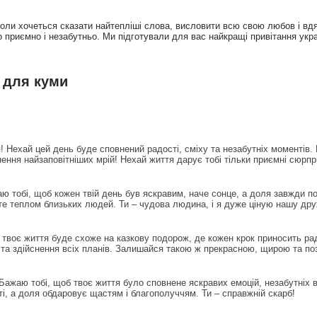
ли хочеться сказати найтепліші слова, висловити всю свою любов і вдячн
ло приємно і незабутньо. Ми підготували для вас найкращі привітання ук
 для куми
 Нехай цей день буде сповнений радості, сміху та незабутніх моментів. 
снення найзаповітніших мрій! Нехай життя дарує тобі тільки приємні сюрпр
 тобі, щоб кожен твій день був яскравим, наче сонце, а доля завжди п
іте теплом близьких людей. Ти – чудова людина, і я дуже ціную нашу др
твоє життя буде схоже на казкову подорож, де кожен крок приносить рад
ї та здійснення всіх планів. Залишайся такою ж прекрасною, щирою та по
ажаю тобі, щоб твоє життя було сповнене яскравих емоцій, незабутніх 
і, а доля обдаровує щастям і благополуччям. Ти – справжній скарб!