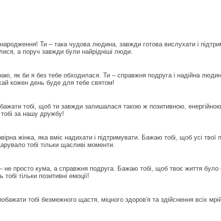
 народження! Ти – така чудова людина, завжди готова вислухати і підтр
алися, а поруч завжди були найрідніші люди.
аю, як би я без тебе обходилася. Ти – справжня подруга і надійна людин
ехай кожен день буде для тебе святом!
бажати тобі, щоб ти завжди залишалася такою ж позитивною, енергійною
 тобі за нашу дружбу!
овірна жінка, яка вміє надихати і підтримувати. Бажаю тобі, щоб усі тво
дарувало тобі тільки щасливі моменти.
– не просто кума, а справжня подруга. Бажаю тобі, щоб твоє життя було 
тобі тільки позитивні емоції!
бажати тобі безмежного щастя, міцного здоров'я та здійснення всіх мрій