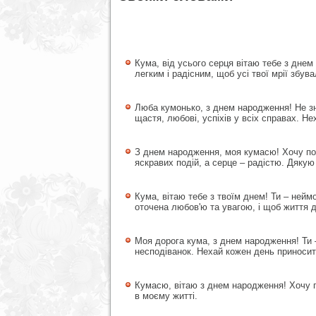
Кума, від усього серця вітаю тебе з днем
легким і радісним, щоб усі твої мрії збув
Люба кумонько, з днем народження! Не зн
щастя, любові, успіхів у всіх справах. Н
З днем народження, моя кумасю! Хочу по
яскравих подій, а серце – радістю. Дякую
Кума, вітаю тебе з твоїм днем! Ти – нейм
оточена любов'ю та увагою, і щоб життя 
Моя дорога кума, з днем народження! Ти 
несподіванок. Нехай кожен день приносить 
Кумасю, вітаю з днем народження! Хочу по
в моєму житті.