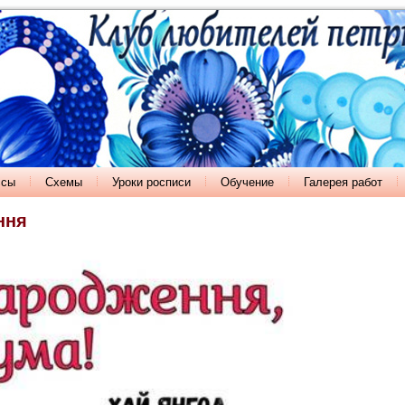
ссы
Схемы
Уроки росписи
Обучение
Галерея работ
ння