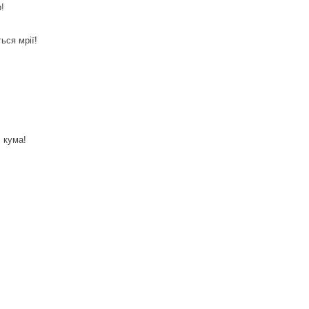
!
ься мрії!
 кума!