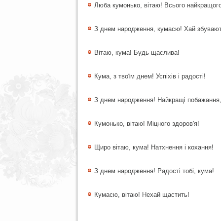
Люба кумонько, вітаю! Всього найкращого
З днем народження, кумасю! Хай збувают
Вітаю, кума! Будь щаслива!
Кума, з твоїм днем! Успіхів і радості!
З днем народження! Найкращі побажання,
Кумонько, вітаю! Міцного здоров'я!
Щиро вітаю, кума! Натхнення і кохання!
З днем народження! Радості тобі, кума!
Кумасю, вітаю! Нехай щастить!