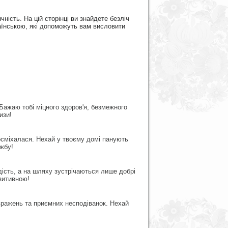
ість. На цій сторінці ви знайдете безліч
раїнською, які допоможуть вам висловити
Бажаю тобі міцного здоров'я, безмежного
изи!
осміхалася. Нехай у твоєму домі панують
ужбу!
ість, а на шляху зустрічаються лише добрі
зитивною!
вражень та приємних несподіванок. Нехай