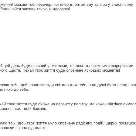
ення! Бажаю тобі невичерпної енергії, оптимізму та віри у власні сили. 
. Залишайся завжди такою ж чудовою!
й цей день буде осяяний усмішками, теплом та приємними сюрпризами. 
ного щастя. Нехай твоє життя буде сповнене яскравих моментів!
жаю тобі, щоб сонце завжди світило для тебе, а на душі було легко і р
хильною до тебе.
ай твоє життя буде схоже на барвисту палітру, де кожен відтінок символ
снення всіх твоїх бажань.
аю тобі, щоб твоє життя було сповнене радісних подій, щирих посмішок
завжди співає від щастя.