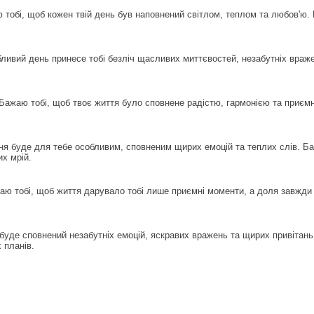
тобі, щоб кожен твій день був наповнений світлом, теплом та любов'ю. 
ливий день принесе тобі безліч щасливих миттєвостей, незабутніх враже
Бажаю тобі, щоб твоє життя було сповнене радістю, гармонією та приєм
я буде для тебе особливим, сповненим щирих емоцій та теплих слів. Ба
их мрій.
аю тобі, щоб життя дарувало тобі лише приємні моменти, а доля завжди
буде сповнений незабутніх емоцій, яскравих вражень та щирих привітань
 планів.