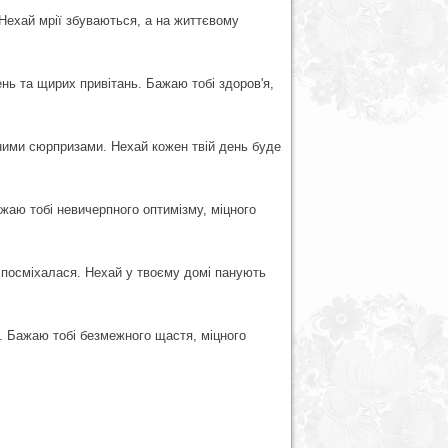
Нехай мрії збуваються, а на життєвому
нь та щирих привітань. Бажаю тобі здоров'я,
ними сюрпризами. Нехай кожен твій день буде
жаю тобі невичерпного оптимізму, міцного
 посміхалася. Нехай у твоєму домі панують
. Бажаю тобі безмежного щастя, міцного