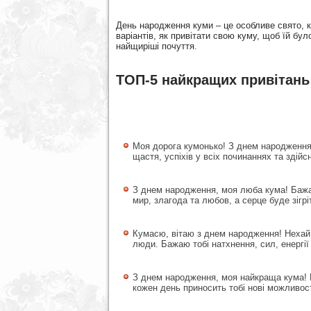
День народження куми – це особливе свято, ко
варіантів, як привітати свою куму, щоб їй бу
найщиріші почуття.
ТОП-5 найкращих привітань
Моя дорога кумонько! З днем народження!
щастя, успіхів у всіх починаннях та здій
З днем народження, моя люба кума! Бажаю
мир, злагода та любов, а серце буде зігр
Кумасю, вітаю з днем народження! Нехай 
люди. Бажаю тобі натхнення, сил, енергі
З днем народження, моя найкраща кума! Б
кожен день приносить тобі нові можливост