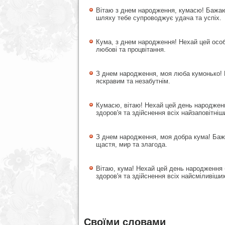
Вітаю з днем народження, кумасю! Бажаю 
шляху тебе супроводжує удача та успіх.
Кума, з днем народження! Нехай цей особ
любові та процвітання.
З днем народження, моя люба кумонько! 
яскравим та незабутнім.
Кумасю, вітаю! Нехай цей день народженн
здоров'я та здійснення всіх найзаповітніш
З днем народження, моя добра кума! Баж
щастя, мир та злагода.
Вітаю, кума! Нехай цей день народження 
здоров'я та здійснення всіх найсміливіших
Своїми словами