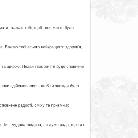
имати. Бажаю тобі, щоб твоє життя було
а. Бажаю тобі всього найкращого: здоров'я,
 та щирою. Нехай твоє життя буде сповнене
ї плани здійснювалися, щоб ти завжди була
сповнене радості, сміху та приємних
. Ти – чудова людина, і я дуже рада, що ти є