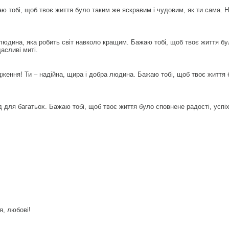
 тобі, щоб твоє життя було таким же яскравим і чудовим, як ти сама. Н
людина, яка робить світ навколо кращим. Бажаю тобі, щоб твоє життя бу
асливі миті.
дження! Ти – надійна, щира і добра людина. Бажаю тобі, щоб твоє життя 
 для багатьох. Бажаю тобі, щоб твоє життя було сповнене радості, успіх
я, любові!