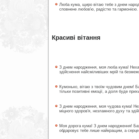
Люба кума, щиро вітаю тебе з днем народж
сповнене любов'ю, радістю та гармонією
Красиві вітання
З днем народження, моя люба кума! Неха
здійснення найсміливіших мрій та безмеж
Кумонько, вітаю з твоїм чудовим днем! Ба
тільки позитивні емоції, а доля буде при
З днем народження, моя чудова кума! Нех
міцного здоров'я, незламного духу та здій
Моя дорога кума! З днем народження! Баж
обдаровує тебе лише найкращим, а серце 