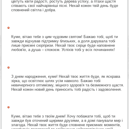
цвітуть квіти радості, ростуть дерева успіху, а птахи щастя
співають свої найчарівніші пісні. Нехай кожен твій день буде
сповнений світла і добра.
Куме, вітаю тебе з цим чудовим святом! Бажаю тобі, щоб ти
завжди відчував підтримку близьких, а доля дарувала тобі
лише приємні сюрпризи. Нехай твоє серце буде наповнене
любов'ю, а душа – спокоєм. Успіхів тобі у всіх починаннях!
З днем народження, куме! Нехай твоє життя буде, як яскрава
зірка, що освітлює шлях усім навколо. Бажаю тобі
невичерпного оптимізму, міцного здоров'я та безмежного щастя.
Нехай кожен новий день приносить тобі радість і задоволення.
Куме, вітаю тебе з твоїм днем! Хочу побажати тобі, щоб ти
завжди був оточений щирими друзями, а в домі панували мир і
злагода. Нехай твоє життя буде сповнене приємних моментів,