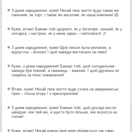
З днем народження, куме! Нехай твоє життя буде таким же
смачним, як торт, і таким же веселим, як наша компанія! 🎂
Куме, вітаю! Бажаю тобі здоров'я, як у богатиря, грошей, як у
олігарха, і настрою, як у мене зараз – святкового! 🎉
З днем народження, куме! Щоб пенсія була великою, а
відпустка – вічною! І щоб завжди вистачало на пиво!
Куме, з днем народження! Бажаю тобі, щоб холодильник
завжди був повний, а гаманець – важким. І щоб дружина не
сварила за пізнє повернення!
Вітаю, куме! Нехай твоє життя буде схоже на американські
гірки – тільки вгору і з прискоренням!
З днем народження, куме! Бажаю тобі, щоб доходи росли
швидше, ніж твій вік, а щастя було більше, ніж волосся на
голові!
Куме, вітаю! Нехай кожна твоя мрія збувається так само