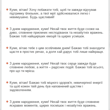
Куме, вітаю! Хочу побажати тобі, щоб ти завжди відчував
підтримку близьких, а твої мрії здійснювалися легко і
невимушено. Будь щасливий!
З днем народження, куме! Нехай твоє життя буде схоже на
диво, сповнене приємних несподіванок та незабутніх вражень.
Бажаю тобі найщиріших емоцій та щирих усмішок.
Куме, вітаю тебе з цим особливим днем! Бажаю тобі знаходити
щастя в простих речах, а доля хай дарує тобі лише найкраще.
З днем народження, куме! Нехай твоє серце завжди буде
сповнене любові, а життя – радісних подій. Бажаю тобі всього,
про що ти мрієш.
Куме, вітаю! Бажаю тобі міцного здоров'я, невичерпної енергії
та щоб кожен твій день був наповнений щастям і
задоволенням.
З днем народження, куме! Нехай твоє життя буде сповнене
яскравих моментів, щирих посмішок і незабутніх вражень.