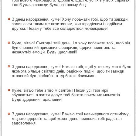
тобі всього найкращого: здоров'я, щастя, успіхів у всіх справах
і щоб удача завжди була на твоєму боці.
З днем народження, куме! Хочу побажати тобі, щоб ти завжди
залишався таким же позитивним, життєрадісним і надійним
другом. Нехай у тебе все складається якнайкраще!
Куме, вітаю! Сьогодні твій день, і я хочу побажати тобі, щоб він
був сповнений приємних сюрпризів, щирих привітань та
незабутніх емоцій. Будь щасливий!
З днем народження, куме! Бажаю тобі, щоб у твоєму житті було
якомога більше світлих днів, радісних подій і щоб ти завжди
оточений був любов'ю та турботою близьких.
Куме, вітаю тебе з твоїм святом! Нехай усі твої мрії
збуваються, а життя дарує тобі багато приємних моментів.
Будь здоровий і щасливий!
З днем народження, куме! Бажаю тобі невичерпного оптимізму,
міцного здоров'я та щоб кожен день приносив тобі радість і
задоволення.