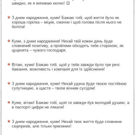
швидко, як я випиваю келих! 😉
З днем народження, куме! Бажаю тобі, щоб життя було як
хороша горілка – міцне, смачне і щоб голова після нього не
боліла!
Куме, з днем народження! Нехай твій кожен день буде
сповнений позитиву, а проблеми обходять тебе стороною, як
цуценята – чужого господаря.
Вітаю, куме! Бажаю тобі, щоб у тебе завжди було три речі:
бажання, можливість і компанія для їх здійснення!
З днем народження, куме! Нехай удача буде твоєю постійною
супутницею, а щастя – твоїм вічним сусідом!
Куме, вітаю! Бажаю тобі, щоб ти завжди був молодий душею, а
в паспорті цифри не лякали!
З днем народження, куме! Нехай твоє життя буде сповнене
сюрпризів, але тільки приємних!