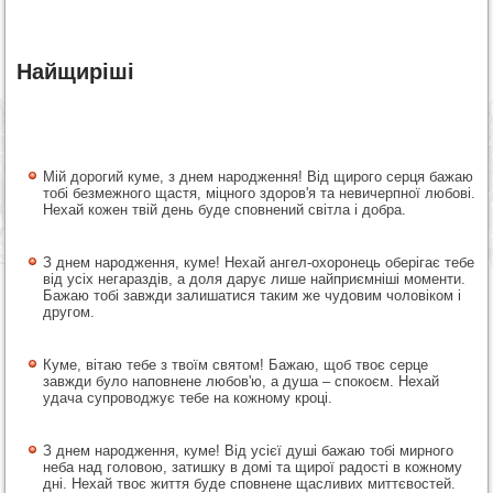
Найщиріші
Мій дорогий куме, з днем народження! Від щирого серця бажаю
тобі безмежного щастя, міцного здоров'я та невичерпної любові.
Нехай кожен твій день буде сповнений світла і добра.
З днем народження, куме! Нехай ангел-охоронець оберігає тебе
від усіх негараздів, а доля дарує лише найприємніші моменти.
Бажаю тобі завжди залишатися таким же чудовим чоловіком і
другом.
Куме, вітаю тебе з твоїм святом! Бажаю, щоб твоє серце
завжди було наповнене любов'ю, а душа – спокоєм. Нехай
удача супроводжує тебе на кожному кроці.
З днем народження, куме! Від усієї душі бажаю тобі мирного
неба над головою, затишку в домі та щирої радості в кожному
дні. Нехай твоє життя буде сповнене щасливих миттєвостей.