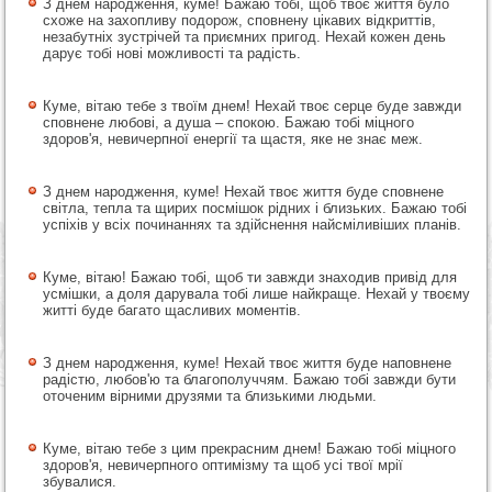
З днем народження, куме! Бажаю тобі, щоб твоє життя було
схоже на захопливу подорож, сповнену цікавих відкриттів,
незабутніх зустрічей та приємних пригод. Нехай кожен день
дарує тобі нові можливості та радість.
Куме, вітаю тебе з твоїм днем! Нехай твоє серце буде завжди
сповнене любові, а душа – спокою. Бажаю тобі міцного
здоров'я, невичерпної енергії та щастя, яке не знає меж.
З днем народження, куме! Нехай твоє життя буде сповнене
світла, тепла та щирих посмішок рідних і близьких. Бажаю тобі
успіхів у всіх починаннях та здійснення найсміливіших планів.
Куме, вітаю! Бажаю тобі, щоб ти завжди знаходив привід для
усмішки, а доля дарувала тобі лише найкраще. Нехай у твоєму
житті буде багато щасливих моментів.
З днем народження, куме! Нехай твоє життя буде наповнене
радістю, любов'ю та благополуччям. Бажаю тобі завжди бути
оточеним вірними друзями та близькими людьми.
Куме, вітаю тебе з цим прекрасним днем! Бажаю тобі міцного
здоров'я, невичерпного оптимізму та щоб усі твої мрії
збувалися.