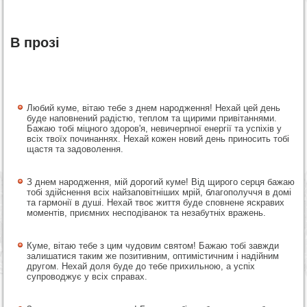
В прозі
Любий куме, вітаю тебе з днем народження! Нехай цей день
буде наповнений радістю, теплом та щирими привітаннями.
Бажаю тобі міцного здоров'я, невичерпної енергії та успіхів у
всіх твоїх починаннях. Нехай кожен новий день приносить тобі
щастя та задоволення.
З днем народження, мій дорогий куме! Від щирого серця бажаю
тобі здійснення всіх найзаповітніших мрій, благополуччя в домі
та гармонії в душі. Нехай твоє життя буде сповнене яскравих
моментів, приємних несподіванок та незабутніх вражень.
Куме, вітаю тебе з цим чудовим святом! Бажаю тобі завжди
залишатися таким же позитивним, оптимістичним і надійним
другом. Нехай доля буде до тебе прихильною, а успіх
супроводжує у всіх справах.