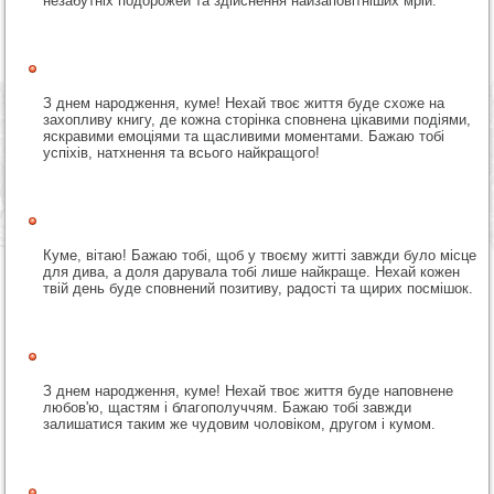
незабутніх подорожей та здійснення найзаповітніших мрій.
З днем народження, куме! Нехай твоє життя буде схоже на
захопливу книгу, де кожна сторінка сповнена цікавими подіями,
яскравими емоціями та щасливими моментами. Бажаю тобі
успіхів, натхнення та всього найкращого!
Куме, вітаю! Бажаю тобі, щоб у твоєму житті завжди було місце
для дива, а доля дарувала тобі лише найкраще. Нехай кожен
твій день буде сповнений позитиву, радості та щирих посмішок.
З днем народження, куме! Нехай твоє життя буде наповнене
любов'ю, щастям і благополуччям. Бажаю тобі завжди
залишатися таким же чудовим чоловіком, другом і кумом.