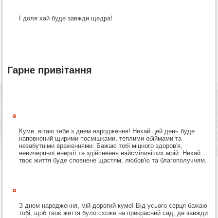
І доля хай буде завжди щедра!
Гарне привітання
Куме, вітаю тебе з днем народження! Нехай цей день буде
наповнений щирими посмішками, теплими обіймами та
незабутніми враженнями. Бажаю тобі міцного здоров'я,
невичерпної енергії та здійснення найсміливіших мрій. Нехай
твоє життя буде сповнене щастям, любов'ю та благополуччям.
З днем народження, мій дорогий куме! Від усього серця бажаю
тобі, щоб твоє життя було схоже на прекрасний сад, де завжди