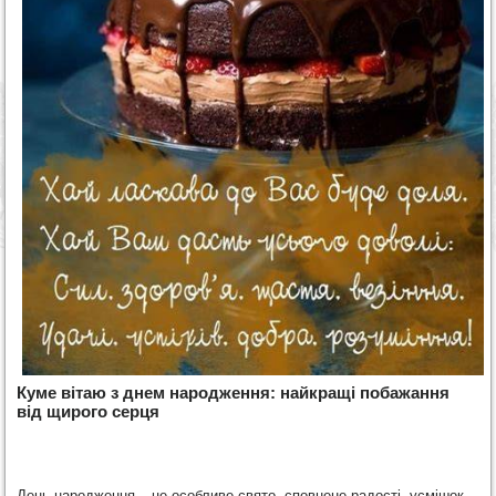
Куме вітаю з днем народження: найкращі побажання
від щирого серця
День народження – це особливе свято, сповнене радості, усмішок