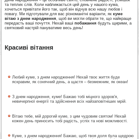
та теплих слів. Коли наближається цей день у нашого кума,
хочеться привітати його так, щоб він відчув всю нашу любов і
повагу. Ми підготували для вас різноманітні варіанти, як
куме
вітаю з днем народження
, щоб ви могли обрати те, що найкраще
передасть ваші почуття. Нехай ваші
побажання
будуть щирими, а
святковий настрій пануватиме весь день!
Красиві вітання
Любий куме, з днем народження! Нехай твоє життя буде
яскравим, як сонячний день, а щастя – безмежним, як океан!
З днем народження, куме! Бажаю тобі міцного здоров'я,
невичерпної енергії та здійснення всіх найзаповітніших мрій.
Вітаю тебе, мій дорогий куме, з цим чудовим святом! Нехай
кожен день приносить тобі радість, успіх та нові можливості.
Куме, з днем народження! Бажаю, щоб твоя доля була щедрою