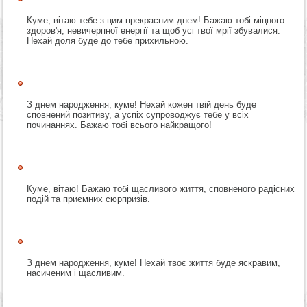
Куме, вітаю тебе з цим прекрасним днем! Бажаю тобі міцного
здоров'я, невичерпної енергії та щоб усі твої мрії збувалися.
Нехай доля буде до тебе прихильною.
З днем народження, куме! Нехай кожен твій день буде
сповнений позитиву, а успіх супроводжує тебе у всіх
починаннях. Бажаю тобі всього найкращого!
Куме, вітаю! Бажаю тобі щасливого життя, сповненого радісних
подій та приємних сюрпризів.
З днем народження, куме! Нехай твоє життя буде яскравим,
насиченим і щасливим.