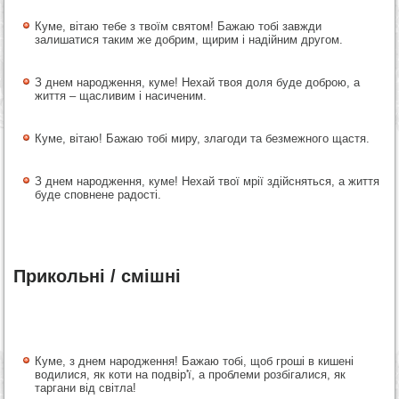
Куме, вітаю тебе з твоїм святом! Бажаю тобі завжди
залишатися таким же добрим, щирим і надійним другом.
З днем народження, куме! Нехай твоя доля буде доброю, а
життя – щасливим і насиченим.
Куме, вітаю! Бажаю тобі миру, злагоди та безмежного щастя.
З днем народження, куме! Нехай твої мрії здійсняться, а життя
буде сповнене радості.
Прикольні / смішні
Куме, з днем народження! Бажаю тобі, щоб гроші в кишені
водилися, як коти на подвір'ї, а проблеми розбігалися, як
таргани від світла!