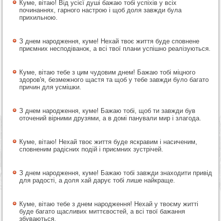
Куме, вітаю! Від усієї душі бажаю тобі успіхів у всіх
починаннях, гарного настрою і щоб доля завжди була
прихильною.
З днем народження, куме! Нехай твоє життя буде сповнене
приємних несподіванок, а всі твої плани успішно реалізуються.
Куме, вітаю тебе з цим чудовим днем! Бажаю тобі міцного
здоров'я, безмежного щастя та щоб у тебе завжди було багато
причин для усмішки.
З днем народження, куме! Бажаю тобі, щоб ти завжди був
оточений вірними друзями, а в домі панували мир і злагода.
Куме, вітаю! Нехай твоє життя буде яскравим і насиченим,
сповненим радісних подій і приємних зустрічей.
З днем народження, куме! Бажаю тобі завжди знаходити привід
для радості, а доля хай дарує тобі лише найкраще.
Куме, вітаю тебе з днем народження! Нехай у твоєму житті
буде багато щасливих миттєвостей, а всі твої бажання
збуваються.