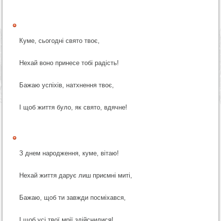
Куме, сьогодні свято твоє,
Нехай воно принесе тобі радість!
Бажаю успіхів, натхнення твоє,
І щоб життя було, як свято, вдячне!
З днем народження, куме, вітаю!
Нехай життя дарує лиш приємні миті,
Бажаю, щоб ти завжди посміхався,
І щоб усі твої мрії здійснилися!