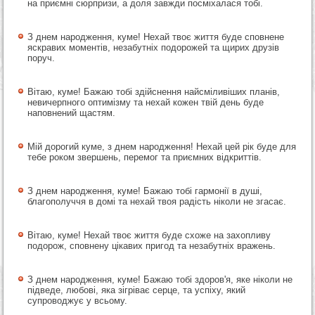
на приємні сюрпризи, а доля завжди посміхалася тобі.
З днем народження, куме! Нехай твоє життя буде сповнене
яскравих моментів, незабутніх подорожей та щирих друзів
поруч.
Вітаю, куме! Бажаю тобі здійснення найсміливіших планів,
невичерпного оптимізму та нехай кожен твій день буде
наповнений щастям.
Мій дорогий куме, з днем народження! Нехай цей рік буде для
тебе роком звершень, перемог та приємних відкриттів.
З днем народження, куме! Бажаю тобі гармонії в душі,
благополуччя в домі та нехай твоя радість ніколи не згасає.
Вітаю, куме! Нехай твоє життя буде схоже на захопливу
подорож, сповнену цікавих пригод та незабутніх вражень.
З днем народження, куме! Бажаю тобі здоров'я, яке ніколи не
підведе, любові, яка зігріває серце, та успіху, який
супроводжує у всьому.