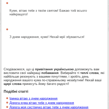
Куме, вітаю тебе з твоїм святом! Бажаю тобі всього
найкращого!
З днем народження, куме! Нехай мрії збуваються!
Сподіваємося, що ці
привітання українською
допоможуть вам
висловити свої найкращі
побажання
. Вибирайте ті
теплі слова
, які
найбільше резонують з вашими почуттями, і зробіть день
народження вашого кума по-справжньому незабутнім! Нехай ваші
щирі слова
принесуть йому багато радості!
Подібні статті
Іринка вітаю з днем народження
Дорога кума вітаю тебе з днем народження
Дорога моя сестричко вітаю тебе з днем народження